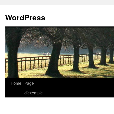
WordPress
Skip
Home
Page
to
d’exemple
content