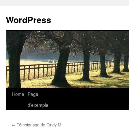
WordPress
Skip
Home
Page
to
d’exemple
content
←
Témoignage de Cindy M.