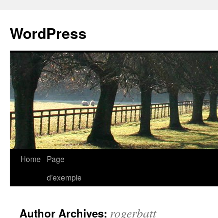
WordPress
Skip
Home
Page
to
d’exemple
content
rogerbatt
Author Archives: